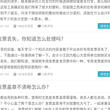
，科技的进步，越来越多的人在支付的时候选择微信或者支付宝，那么相
，这些工具确实给我们带来了很大的便利，但是随之而来的也有很多的麻
收到不少留言，问关于微信转账的要如何做会计分录的，该放在什么会计
有不少的会计还是一头雾水，微...
-01-05
1892次浏览
0条评论
阅读全
发票丢失，你知道怎么处理吗？
分享的实操，每天学习一个知识点的内容是敢于开出去的专用发票丢失了
点，下面通过一则事例来了解一下。会计小王因为粗心大意将单位刚刚买
票丢失，我们都知道，增值税专用发票是发货票中的一种，专用发票是供
经营增值税应税项目使用的一种...
-01-05
1878次浏览
0条评论
阅读全
发票盖章不清晰怎么办？
天都会用到各种印章，使用时尤其是发票盖章需谨慎，很多人都在咨询，
办？不小心盖了两个章怎么办？发票盖章用不对就要吃大亏了，一起来重
地方！一、政策规定1.根据《中华人民共和国发票管理办法》第二十二