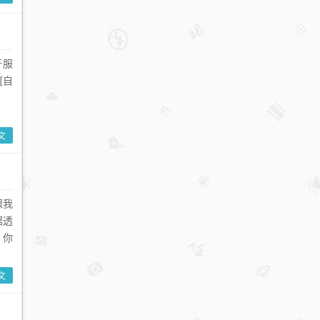
开服
[自
文
跟我
据透
，你
文