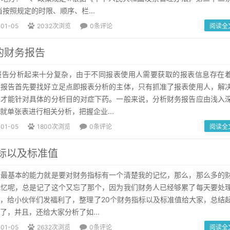
按照规定的时限、顺序、栏...
-01-05
2032次浏览
0条评论
阅读全
的财务报告
报告分析起来十分复杂，由于不同报表使用人需要获取的报表信息存在
务报告首先要找好立足点即报表分析的主体，只有抓准了报表使用人，解
，才能针对具体的分析目的对症下药。一般来说，分析财务报告应由浅入
就单张表进行相关分析，把握企业...
-01-05
1800次浏览
0条评论
阅读全
指标以及标准值
的最基本的能力就是要对财务指标有一个清楚我的记忆，那么，那么多的
记忆呢，总是记了这个又忘了那个，因为我们财务人已经够累了每天要处
，给小伙伴们发福利了，整理了20个财务指标以及标准值给大家，总结
了，并且，还给大家分析了如...
-01-05
2632次浏览
0条评论
阅读全