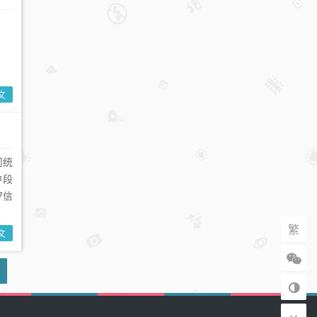
文
司统
中段
7信
繁
文