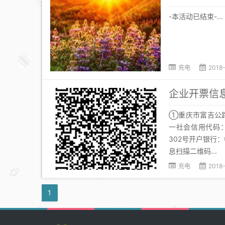
-本活动已结束-...
充电
2018-
企业开票信
①重庆市富吉公
一社会信用代码：9
302号开户银行：中
息扫描二维码...
充电
2018
1