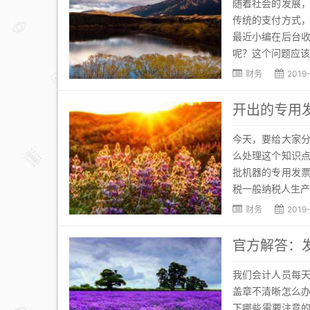
随着社会的发展
传统的支付方式
最近小编在后台
呢？这个问题应该
财务
2019
开出的专用
今天，要给大家
么处理这个知识
批机器的专用发
税一般纳税人生产
财务
2019
官方解答：
我们会计人员每
盖章不清晰怎么
下哪些需要注意的