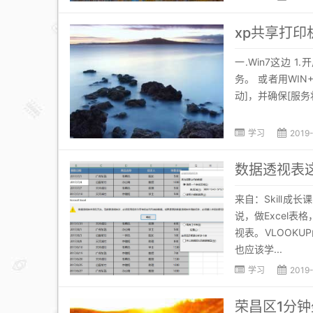
xp共享打印机
一.Win7这边 
务。 或者用WIN
动]，并确保[服务状态]为
学习
2019
数据透视表
来自：Skill成长
说，做Excel
视表。VLOOK
也应该学...
学习
2019
荣昌区1分