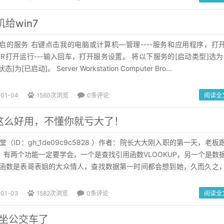
给win7
1.开启的服务 右键点击我的电脑或计算机—管理----服务和应用程序，打
+R打开运行---输入回车，打开服务设置。 将以下服务的[启动类型]选为
[已启动]。 Server Workstation Computer Bro...
-01-04
1560次浏览
0条评论
阅读全
这么好用，不懂你就亏大了！
课堂（ID：gh_1de09c9c5828 ）作者：院长大大刚入职的第一天，老板
表格，有两个功能一定要学会，一个是查找引用函数VLOOKUP，另一个是数
UP函数是表哥表姐的大众情人，查找数据第一时间都会想到她，久而久之
-01-03
1582次浏览
0条评论
阅读全
钟坐公交车了