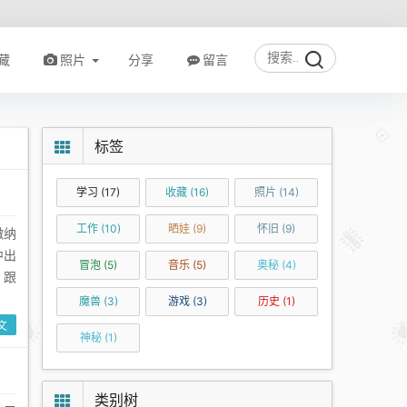
藏
照片
分享
留言
标签
学习
(17)
收藏
(16)
照片
(14)
工作
(10)
晒娃
(9)
怀旧
(9)
缴纳
中出
冒泡
(5)
音乐
(5)
奥秘
(4)
？跟
魔兽
(3)
游戏
(3)
历史
(1)
文
神秘
(1)
类别树