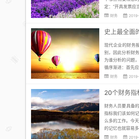
定：“开具发票应当
财务
2019
史上最全面
现代企业的财务
别，因此分析财
为谁分析的问题
循序渐进：首先应
财务
2019
20个财务
财务人员要具备
指标我们该如何
么多的工作。今天
的记忆也就容易多
财务
2019