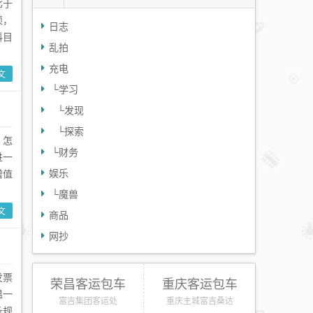
比于
烦，
日志
科目
乱拍
充电
文
└
学习
└
发现
└
探索
，怎
└
财务
进一
娱乐
增值
└
魔兽
文
商品
网抄
发票
荣昌客运包车
重庆客运包车
温一
富吉集团客运处
重庆主城富吉桑达
条规