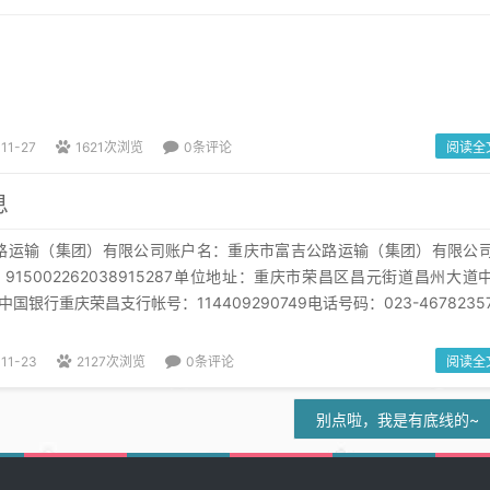
11-27
1621次浏览
0条评论
阅读全
息
路运输（集团）有限公司账户名：重庆市富吉公路运输（集团）有限公
15002262038915287单位地址：重庆市荣昌区昌元街道昌州大道
国银行重庆荣昌支行帐号：114409290749电话号码：023-4678235
-11-23
2127次浏览
0条评论
阅读全
别点啦，我是有底线的~