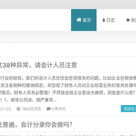
首页
日志
收
这38种异常，请会计人员注意
务行业的经验，我们的会计人员往往会忽视很多的问题，比如企业在税收
只关注各税种的缴纳规定，却忽视了财务人员对企业经营业务的账务处理
常情况，财务人员务必警惕！不然就会给企业惹出大麻烦，到底是什么呢
！1、商贸公司进、销严重背...
-01-05
1865次浏览
0条评论
阅读全
此普遍，会计分录你会做吗？