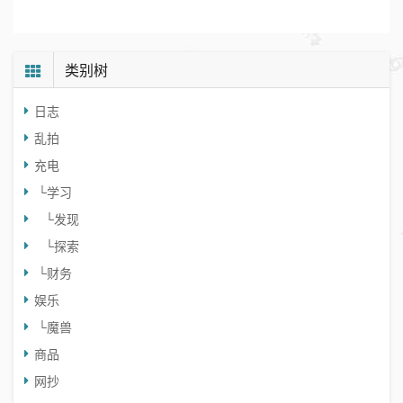
类别树
日志
乱拍
充电
└
学习
└
发现
└
探索
└
财务
娱乐
└
魔兽
商品
网抄