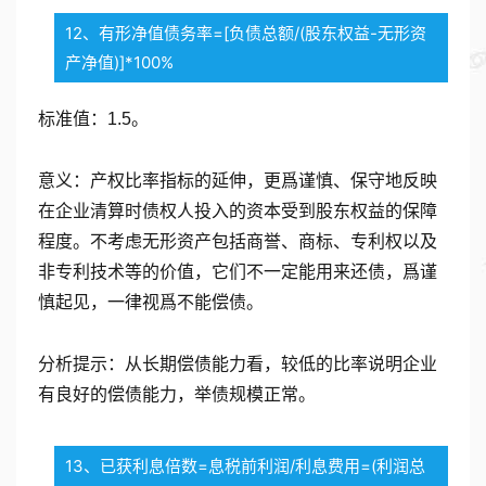
12、有形净值债务率=[负债总额/(股东权益-无形资
产净值)]*100%
标准值：1.5。
意义：产权比率指标的延伸，更爲谨慎、保守地反映
在企业清算时债权人投入的资本受到股东权益的保障
程度。不考虑无形资产包括商誉、商标、专利权以及
非专利技术等的价值，它们不一定能用来还债，爲谨
慎起见，一律视爲不能偿债。
分析提示：从长期偿债能力看，较低的比率说明企业
有良好的偿债能力，举债规模正常。
13、已获利息倍数=息税前利润/利息费用=(利润总