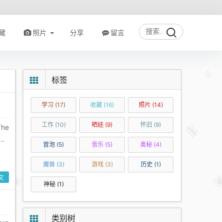
藏
照片
分享
留言
标签
学习
(17)
收藏
(16)
照片
(14)
工作
(10)
晒娃
(9)
怀旧
(9)
he
..
冒泡
(5)
音乐
(5)
奥秘
(4)
魔兽
(3)
游戏
(3)
历史
(1)
文
神秘
(1)
类别树