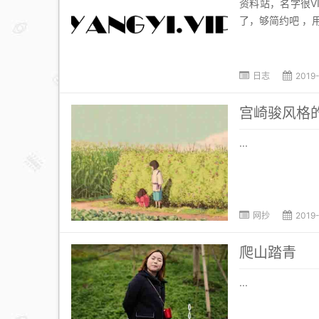
资料站，名字很V
了，够简约吧 ，
日志
2019
宫崎骏风格
...
网抄
2019
爬山踏青
...