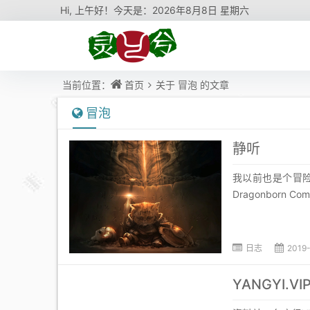
Hi,
上午好！今天是：
2026年8月8日 星期六
当前位置：
首页
关于
冒泡
的文章
冒泡
静听
我以前也是个冒险家，直到
Dragonborn Comes
日志
2019
YANGYI.VI