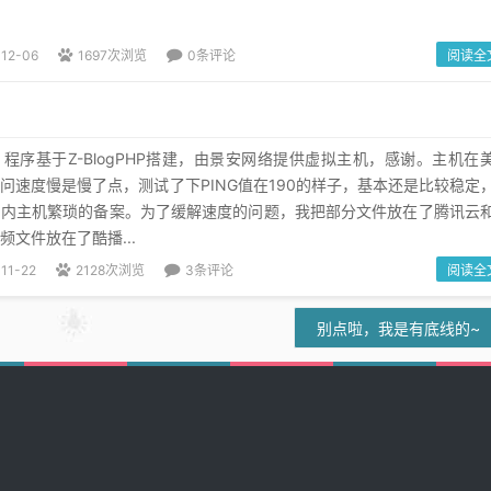
-12-06
1697次浏览
0条评论
阅读全
程序基于Z-BlogPHP搭建，由景安网络提供虚拟主机，感谢。主机在
问速度慢是慢了点，测试了下PING值在190的样子，基本还是比较稳定
国内主机繁琐的备案。为了缓解速度的问题，我把部分文件放在了腾讯云
文件放在了酷播...
11-22
2128次浏览
3条评论
阅读全
别点啦，我是有底线的~