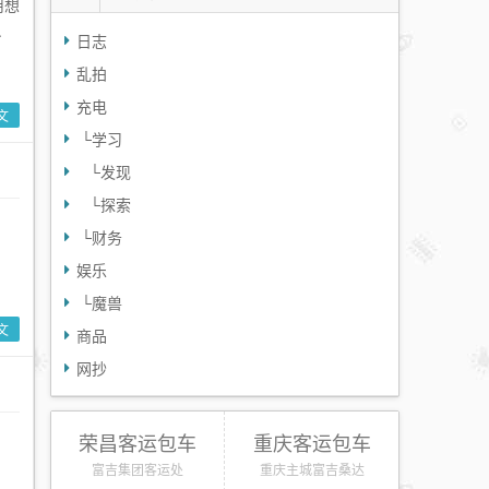
用想
.
日志
乱拍
充电
文
└
学习
└
发现
└
探索
└
财务
娱乐
└
魔兽
文
商品
网抄
荣昌客运包车
重庆客运包车
富吉集团客运处
重庆主城富吉桑达