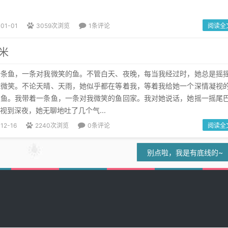
-01-01
3059次浏览
1条评论
阅读全
米
一条鱼，一条对我微笑的鱼。不管白天、夜晚，每当我经过时，她总是摇
我微笑。不论天晴、天雨，她似乎都在等着我，等着我给她一个深情凝视
条鱼。我带着一条鱼，一条对我微笑的鱼回家。我对她说话，她摇一摇尾
视到深夜，她无聊地吐了几个气...
12-16
2240次浏览
0条评论
阅读全
别点啦，我是有底线的~