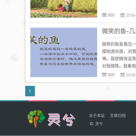
网抄
2019
微笑的鱼-几
微笑的鱼我看见
摆地游向我，对
神。我想拥有这
对我微笑。我看电
网抄
2018-
1
关于本站
文章归档
灵兮