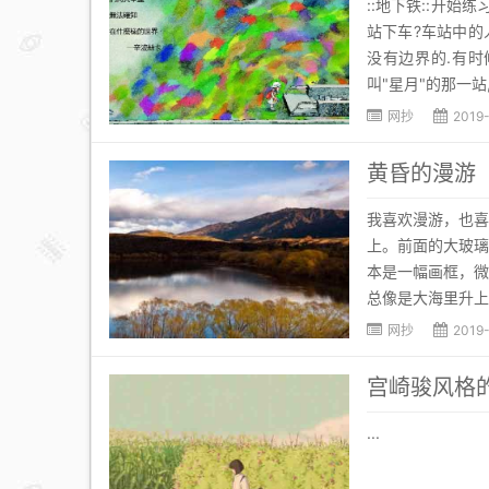
::地下铁::开
站下车?车站中的
没有边界的.有时
叫"星月"的那一站,
网抄
2019
黄昏的漫游
我喜欢漫游，也喜
上。前面的大玻璃
本是一幅画框，微
总像是大海里升上
网抄
2019
宫崎骏风格
...