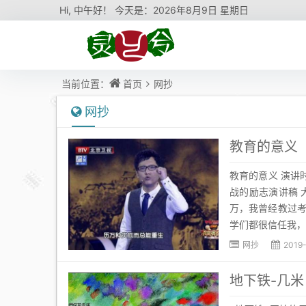
Hi,
中午好！ 今天是：
2026年8月9日 星期日
当前位置：
首页
网抄
网抄
教育的意义
教育的意义 演讲时
战的励志演讲稿 
万，我曾经教过
学们都很信任我，爱
网抄
2019
地下铁-几米