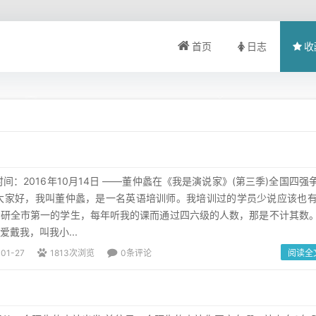
首页
日志
收
间：2016年10月14日 ——董仲蠡在《我是演说家》(第三季)全国四强
大家好，我叫董仲蠡，是一名英语培训师。我培训过的学员少说应该也有
考研全市第一的学生，每年听我的课而通过四六级的人数，那是不计其数
戴我，叫我小...
-01-27
1813次浏览
0条评论
阅读全