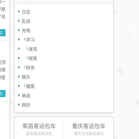
哪一
界是
日志
?名
乱拍
充电
文
└
学习
└
发现
└
探索
的顶
└
财务
窗根
娱乐
颗星
└
魔兽
文
商品
网抄
荣昌客运包车
重庆客运包车
富吉集团客运处
重庆主城富吉桑达