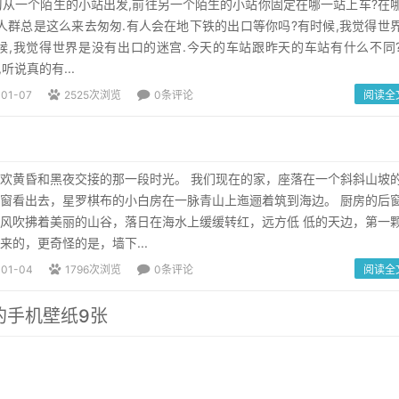
始练习从一个陌生的小站出发,前往另一个陌生的小站你固定在哪一站上车?在
人群总是这么来去匆匆.有人会在地下铁的出口等你吗?有时候,我觉得世
候,我觉得世界是没有出口的迷宫.今天的车站跟昨天的车站有什么不同
听说真的有...
-01-07
2525次浏览
0条评论
阅读全
欢黄昏和黑夜交接的那一段时光。 我们现在的家，座落在一个斜斜山坡
窗看出去，星罗棋布的小白房在一脉青山上迤逦着筑到海边。 厨房的后
风吹拂着美丽的山谷，落日在海水上缓缓转红，远方低 低的天边，第一
来的，更奇怪的是，墙下...
-01-04
1796次浏览
0条评论
阅读全
的手机壁纸9张