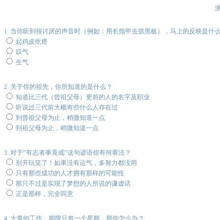
1. 当你听到很讨厌的声音时（例如：用长指甲去抓黑板），马上的反映是什
起鸡皮疙瘩
叹气
生气
2. 关于你的祖先，你所知道的是什么？
知道比三代（曾祖父母）更前的人的名字及职业
听说过三代前大概有些什么人存在过
到曾祖父母为止，稍微知道一点
到祖父母为止，稍微知道一点
3. 对于”有志者事竟成”这句谚语你有何看法？
别开玩笑了！如果没有运气，多努力都没用
只有那些成功的人才拥有那样的可能性
那只不过是实现了梦想的人所说的谦虚话
正是那样，完全同意
4. 大量的工作，期限只有一个星期，那你怎么办？