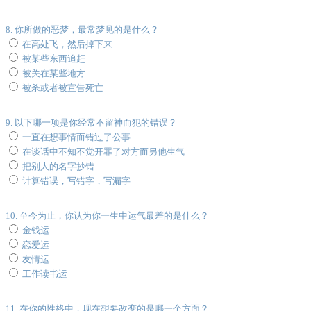
8. 你所做的恶梦，最常梦见的是什么？
在高处飞，然后掉下来
被某些东西追赶
被关在某些地方
被杀或者被宣告死亡
9. 以下哪一项是你经常不留神而犯的错误？
一直在想事情而错过了公事
在谈话中不知不觉开罪了对方而另他生气
把别人的名字抄错
计算错误，写错字，写漏字
10. 至今为止，你认为你一生中运气最差的是什么？
金钱运
恋爱运
友情运
工作读书运
11. 在你的性格中，现在想要改变的是哪一个方面？